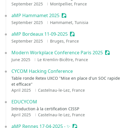
September 2025
Montpellier, France
aMP Hammamet 2025
Sessionize Event
September 2025
Hammamet, Tunisia
aMP Bordeaux 11-09-2025
Sessionize Event
September 2025
Bruges, France
Modern Workplace Conference Paris 2025
Sessionize
June 2025
Le Kremlin-Bicêtre, France
CYCOM Hacking Conference
Table ronde Retex UXCO "Mise en place d'un SOC rapide
et efficace"
April 2025
Castelnau-le-Lez, France
EDUCYCOM
Introduction à la certification CISSP
April 2025
Castelnau-le-Lez, France
aMP Rennes 17-04-2025 - ✨
Sessionize Event